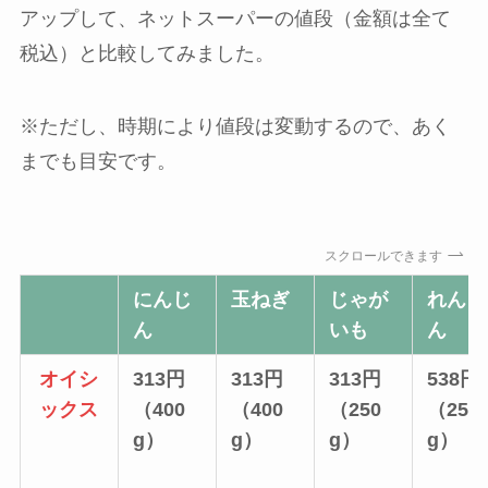
アップして、ネットスーパーの値段（金額は全て
税込）と比較してみました。
※ただし、時期により値段は変動するので、あく
までも目安です。
スクロールできます
にんじ
玉ねぎ
じゃが
れんこ
ん
いも
ん
オイシ
313円
313円
313円
538円
ックス
（400
（400
（250
（250
g）
g）
g）
g）