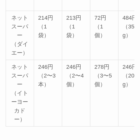
ネット
214円
213円
72円
484円
スーパ
（1
（1
（1
（350
ー
袋）
袋）
個）
g）
（ダイ
エー）
ネット
246円
246円
278円
246円
スーパ
（2〜3
（2〜4
（3〜5
（200
ー
本）
個）
個）
g）
（イト
ーヨー
カド
ー）