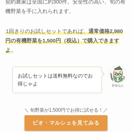
契約農家は全国に約300件。安全性の高い、旬の有
機野菜を手に入れられます。
1回きりのお試しセットであれば、
通常価格2,980
円の有機野菜を1,500円（税込）で購入できます
よ
。
お試しセットは送料無料なのでお
得じゃよ
野菜仙人
＼ 旬野菜が1,500円でお得に試せる！／
ビオ・マルシェを見てみる